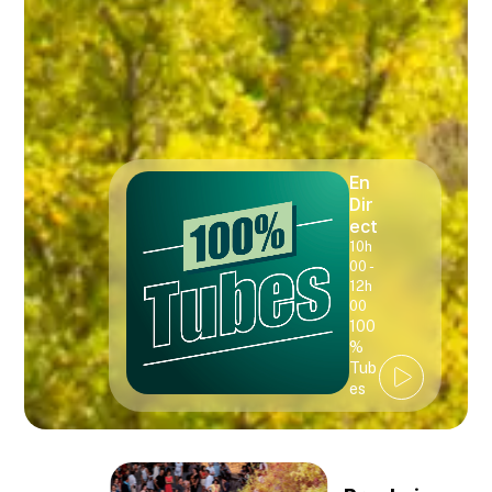
En
Dir
ect
10h
00 -
12h
00
100
%
Tub
es