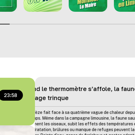
En Corrèze, la canicule a refro
23:58
résultats du tourisme
Selon le baromètre de Corrèze Tourisme cons
premier semestre, la fréquentation touristiq
le département. Entre un contexte internatio
et une météo peu favorable, marquée par un