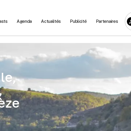
asts
Agenda
Actualités
Publicité
Partenaires
le,
,
rèze