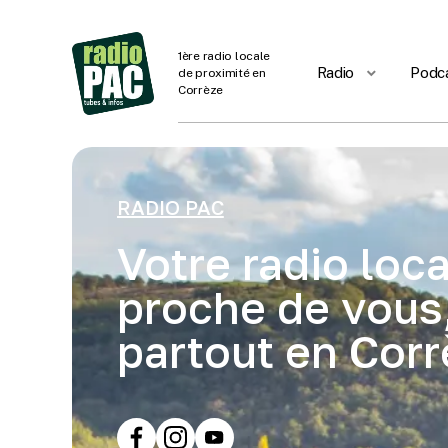
1ère radio locale
Radio
Podc
de proximité en
Corrèze
RADIO PAC
Votre radio loca
proche de vous
partout en Cor