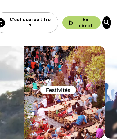
C'est quoi ce titre
En
play_arrow
search
?
direct