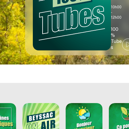
10h00
-
12h00
100
%
Tube
s