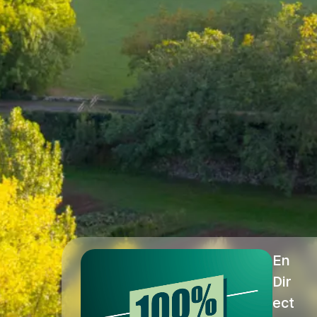
En
Dir
ect