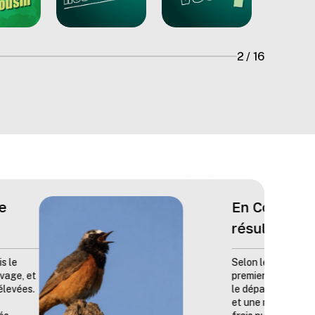
2
/
16
idi les
acré à juin 2026 et au
ue a reculé de 4 % dans
nal toujours incertain
 début d'avant-saison